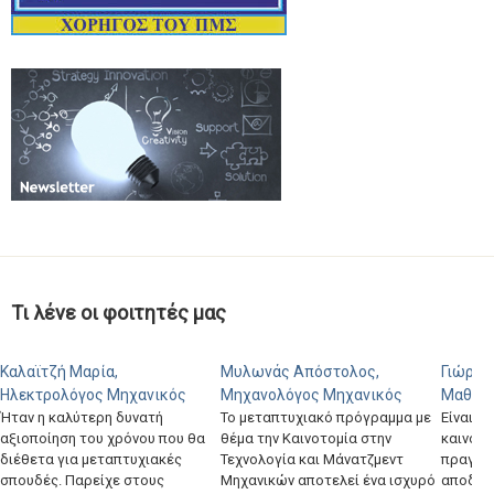
Τι λένε οι φοιτητές μας
ϊτζή Μαρία,
Μυλωνάς Απόστολος,
Γιώργος Κα
κτρολόγος Μηχανικός
Μηχανολόγος Μηχανικός
Μαθηματικ
 η καλύτερη δυνατή
Το μεταπτυχιακό πρόγραμμα με
Είναι ένα με
ποίηση του χρόνου που θα
θέμα την Καινοτομία στην
καινοτόμο χ
ετα για μεταπτυχιακές
Τεχνολογία και Μάνατζμεντ
πραγματικά 
δές. Παρείχε στους
Μηχανικών αποτελεί ένα ισχυρό
αποδεικνύει 